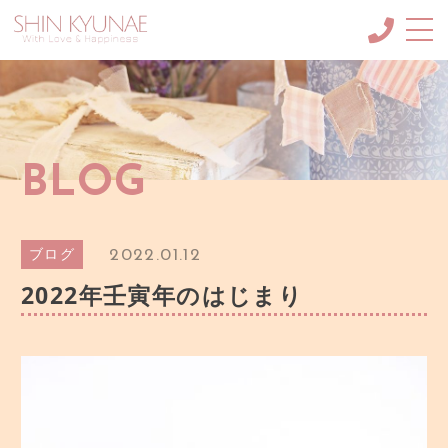
About me
申絹愛（しんきょね）に
ついて
MC・ナレーション
BLOG
メニュー/料金など
SCHOOL
韓国語講座＆韓紙工芸講座
2022.01.12
ブログ
Blog
2022年壬寅年のはじまり
ブログ
GALLERY
ギャラリー
CONTACT
ご依頼・お問合せ