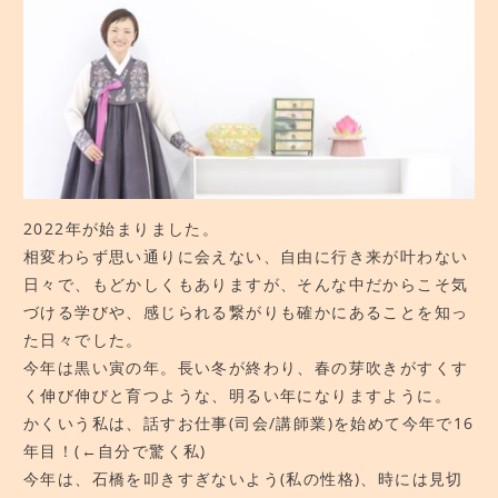
教室へのアクセス
2022年が始まりました。
相変わらず思い通りに会えない、自由に行き来が叶わない
日々で、もどかしくもありますが、そんな中だからこそ気
づける学びや、感じられる繋がりも確かにあることを知っ
た日々でした。
今年は黒い寅の年。長い冬が終わり、春の芽吹きがすくす
く伸び伸びと育つような、明るい年になりますように。
かくいう私は、話すお仕事(司会/講師業)を始めて今年で16
年目！(←自分で驚く私)
今年は、石橋を叩きすぎないよう(私の性格)、時には見切