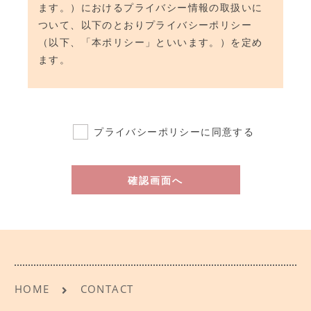
ます。）におけるプライバシー情報の取扱いに
ついて、以下のとおりプライバシーポリシー
（以下、「本ポリシー」といいます。）を定め
ます。
第1条（プライバシー情報）
1.
プライバシー情報のうち「個人情報」と
プライバシーポリシーに同意する
は、個人情報保護法にいう「個人情報」を
指すものとし、生存する個人に関する情報
であって、当該情報に含まれる氏名、生年
月日、住所、電話番号、連絡先その他の記
述等により特定の個人を識別できる情報を
指します。
2.
プライバシー情報のうち「履歴情報および
特性情報」とは、上記に定める「個人情
報」以外のものをいい、ご利用いただいた
HOME
CONTACT
サービスやご購入いただいた商品、ご覧に