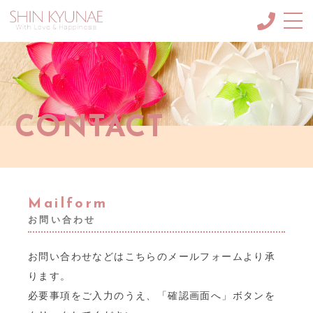
About me
申絹愛（しんきょね）に
ついて
MC・ナレーション
CONTACT
メニュー/料金など
SCHOOL
韓国語講座＆韓紙工芸講座
Blog
Mailform
ブログ
お問い合わせ
GALLERY
ギャラリー
お問い合わせなどはこちらのメールフォームより承
ります。
CONTACT
ご依頼・お問合せ
必要事項をご入力のうえ、「確認画面へ」ボタンを