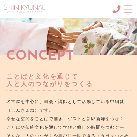
About me
申絹愛（しんきょね）に
ついて
MC・ナレーション
CONCEPT
メニュー/料金など
SCHOOL
韓国語講座＆韓紙工芸講座
ことばと文化を通じて
人と人のつながりをつくる
Blog
ブログ
名古屋を中心に、司会・講師として活動している申絹愛
GALLERY
ギャラリー
（しんきょね）です。
幸せな空間をことばで描き、ゲストと新郎新婦をつなぐ―
CONTACT
ことばや伝統文化を通して学びと癒しの時間をつむぐ―
ご依頼・お問合せ
そんな、人のつながりや喜びに一助できるよう日々つとめ