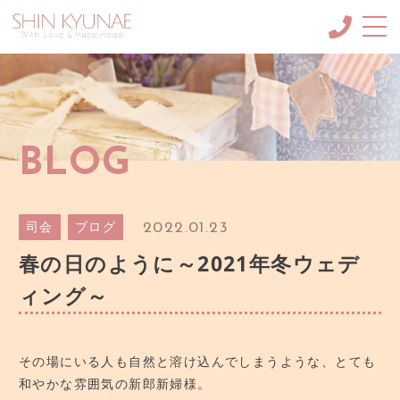
About me
申絹愛（しんきょね）に
ついて
MC・ナレーション
BLOG
メニュー/料金など
SCHOOL
韓国語講座＆韓紙工芸講座
2022.01.23
司会
ブログ
Blog
春の日のように～2021年冬ウェデ
ブログ
ィング～
GALLERY
ギャラリー
CONTACT
その場にいる人も自然と溶け込んでしまうような、とても
ご依頼・お問合せ
和やかな雰囲気の新郎新婦様。