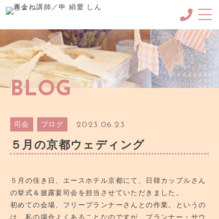
About me
申絹愛（しんきょね）に
ついて
MC・ナレーション
BLOG
メニュー/料金など
SCHOOL
韓国語講座＆韓紙工芸講座
2023.06.23
司会
ブログ
Blog
５月の京都ウェディング
ブログ
GALLERY
ギャラリー
５月の佳き日、エースホテル京都にて、日韓カップルさん
の挙式＆披露宴司会を担当させていただきました。
CONTACT
初めての会場、フリープランナーさんとの作業。というの
ご依頼・お問合せ
は、私の場合よくあることなのですが、プランナー・サウ